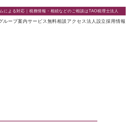
ムによる対応
｜
税務情報・相続などのご相談は
TAO
税理士法人
グループ案内
サービス
無料相談
アクセス
法人設立
採用情報